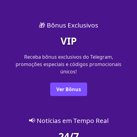
🎁 Bônus Exclusivos
VIP
Receba bônus exclusivos do Telegram,
promoções especiais e códigos promocionais
únicos!
Ver Bônus
📢 Notícias em Tempo Real
24/7