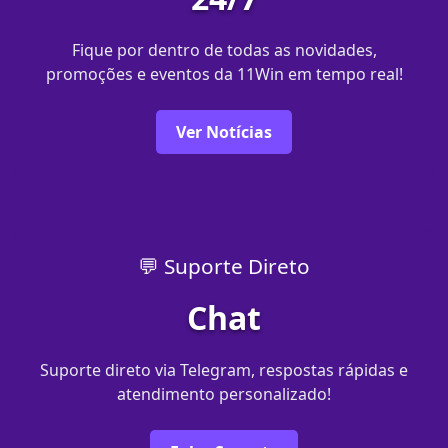
Fique por dentro de todas as novidades,
promoções e eventos da 11Win em tempo real!
Ver Notícias
💬 Suporte Direto
Chat
Suporte direto via Telegram, respostas rápidas e
atendimento personalizado!