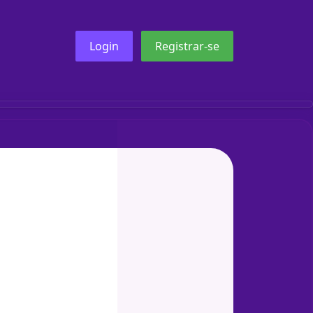
Login
Registrar-se