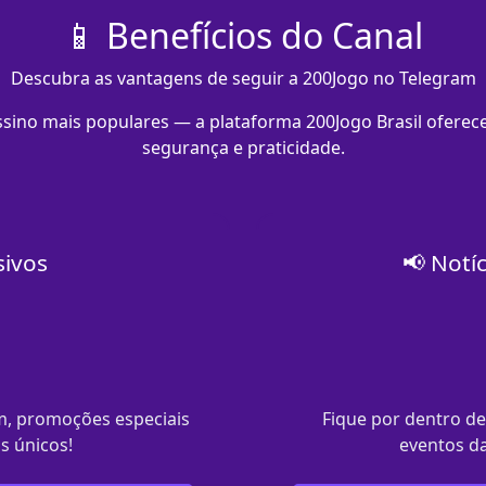
📱 Benefícios do Canal
Descubra as vantagens de seguir a 200Jogo no Telegram
ssino mais populares — a plataforma 200Jogo Brasil oferec
segurança e praticidade.
sivos
📢 Notí
m, promoções especiais
Fique por dentro d
s únicos!
eventos d