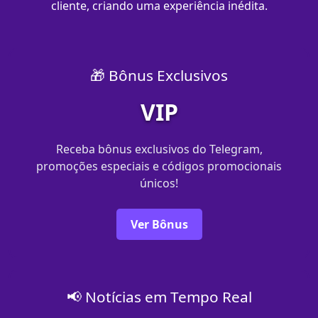
cliente, criando uma experiência inédita.
🎁 Bônus Exclusivos
VIP
Receba bônus exclusivos do Telegram,
promoções especiais e códigos promocionais
únicos!
Ver Bônus
📢 Notícias em Tempo Real