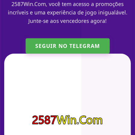
2587Win.Com, você tem acesso a promoções
incríveis e uma experiência de jogo inigualável.
Junte-se aos vencedores agora!
SEGUIR NO TELEGRAM