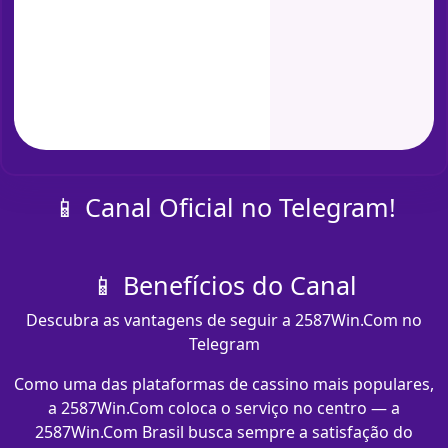
📱 Canal Oficial no Telegram!
📱 Benefícios do Canal
Descubra as vantagens de seguir a 2587Win.Com no
Telegram
Como uma das plataformas de cassino mais populares,
a 2587Win.Com coloca o serviço no centro — a
2587Win.Com Brasil busca sempre a satisfação do