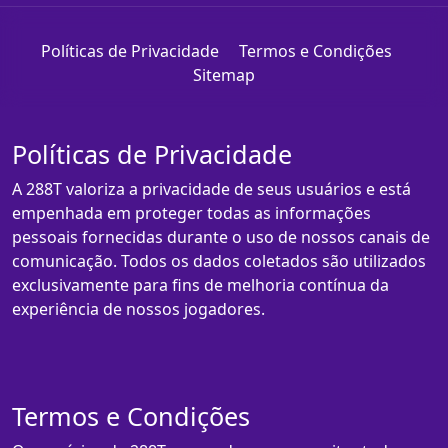
Políticas de Privacidade
Termos e Condições
Sitemap
Políticas de Privacidade
A 288T valoriza a privacidade de seus usuários e está
empenhada em proteger todas as informações
pessoais fornecidas durante o uso de nossos canais de
comunicação. Todos os dados coletados são utilizados
exclusivamente para fins de melhoria contínua da
experiência de nossos jogadores.
Termos e Condições