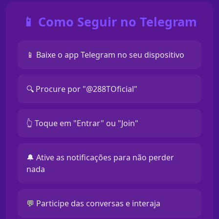
📱 Como Seguir no Telegram
📱 Baixe o app Telegram no seu dispositivo
🔍 Procure por "@288TOficial"
👆 Toque em "Entrar" ou "Join"
🔔 Ative as notificações para não perder
nada
💬 Participe das conversas e interaja