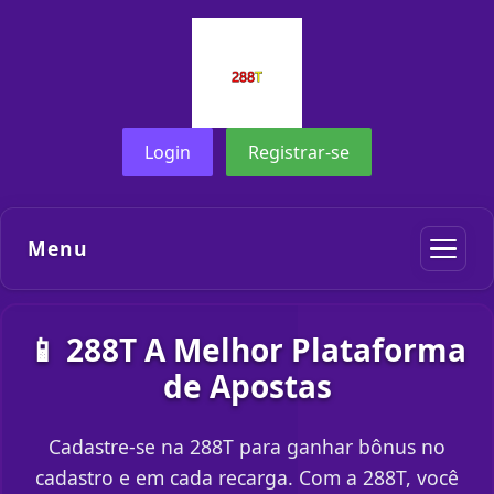
Login
Registrar-se
Menu
📱 288T A Melhor Plataforma
de Apostas
Cadastre-se na 288T para ganhar bônus no
cadastro e em cada recarga. Com a 288T, você