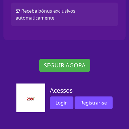
🎁 Receba bônus exclusivos
automaticamente
SEGUIR AGORA
Acessos
Login
Registrar-se