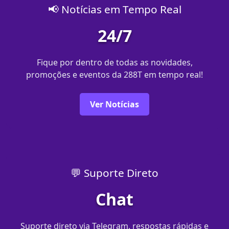
📢 Notícias em Tempo Real
24/7
Fique por dentro de todas as novidades,
promoções e eventos da 288T em tempo real!
Ver Notícias
💬 Suporte Direto
Chat
Suporte direto via Telegram, respostas rápidas e