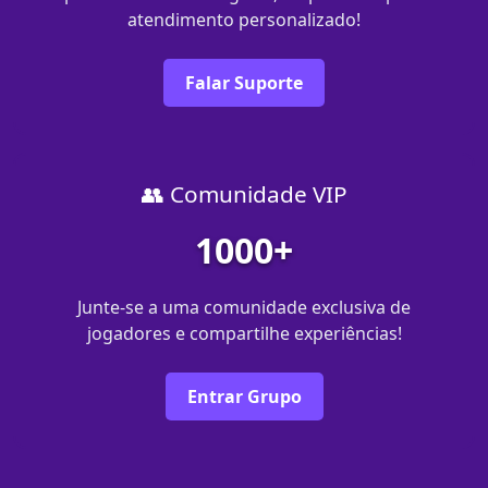
atendimento personalizado!
Falar Suporte
👥 Comunidade VIP
1000+
Junte-se a uma comunidade exclusiva de
jogadores e compartilhe experiências!
Entrar Grupo