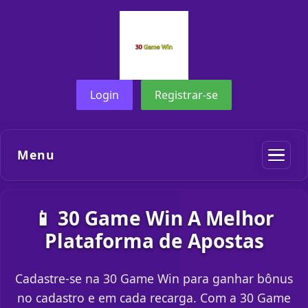
Login
Registrar-se
Menu
📱 30 Game Win A Melhor
Plataforma de Apostas
Cadastre-se na 30 Game Win para ganhar bônus
no cadastro e em cada recarga. Com a 30 Game