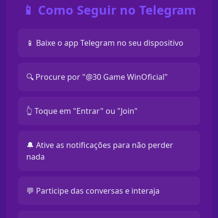
📱 Como Seguir no Telegram
📱 Baixe o app Telegram no seu dispositivo
🔍 Procure por "@30 Game WinOficial"
👆 Toque em "Entrar" ou "Join"
🔔 Ative as notificações para não perder
nada
💬 Participe das conversas e interaja