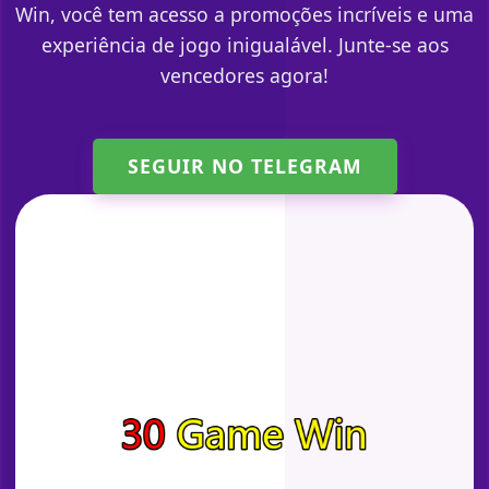
Win, você tem acesso a promoções incríveis e uma
experiência de jogo inigualável. Junte-se aos
vencedores agora!
SEGUIR NO TELEGRAM