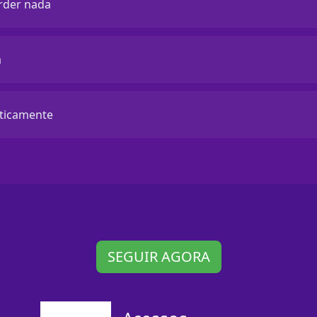
erder nada
a
aticamente
SEGUIR AGORA