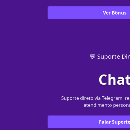
Ver Bônus
💬 Suporte Di
Cha
Suporte direto via Telegram, r
atendimento persona
Falar Suport