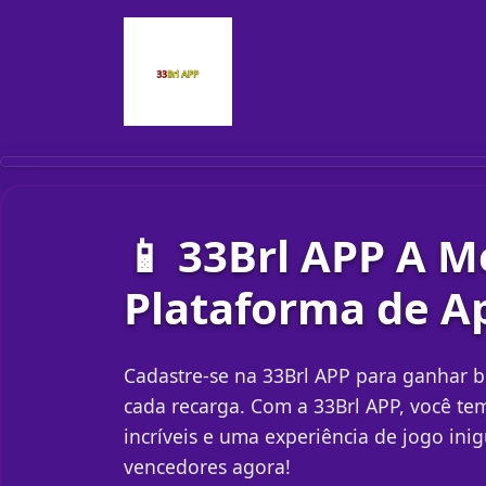
📱 33Brl APP A M
Plataforma de A
Cadastre-se na 33Brl APP para ganhar 
cada recarga. Com a 33Brl APP, você t
incríveis e uma experiência de jogo inig
vencedores agora!