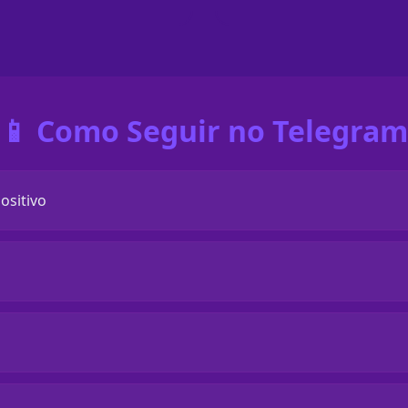
📱 Como Seguir no Telegram
ositivo