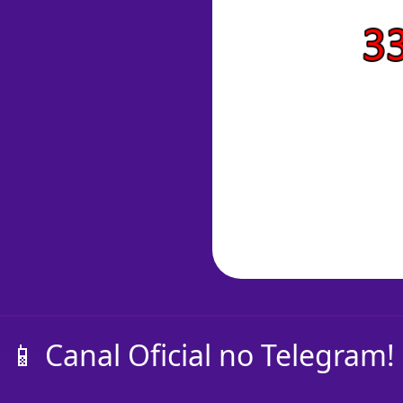
📱 Canal Oficial no Telegram!