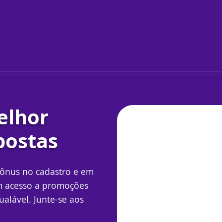
elhor
postas
bônus no cadastro e em
em acesso a promoções
ualável. Junte-se aos