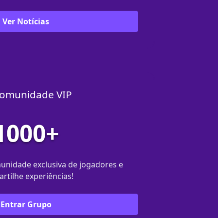
Ver Notícias
Comunidade VIP
1000+
unidade exclusiva de jogadores e
rtilhe experiências!
Entrar Grupo