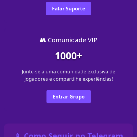
Falar Suporte
👥 Comunidade VIP
1000+
Junte-se a uma comunidade exclusiva de
jogadores e compartilhe experiências!
Entrar Grupo
📱 Como Seguir no Telegram