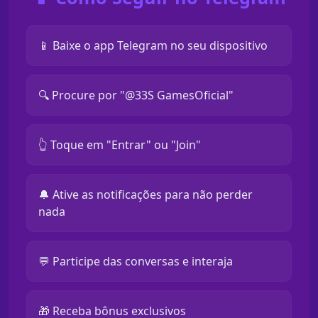
📱 Baixe o app Telegram no seu dispositivo
🔍 Procure por "@33S GamesOficial"
👆 Toque em "Entrar" ou "Join"
🔔 Ative as notificações para não perder
nada
💬 Participe das conversas e interaja
🎁 Receba bônus exclusivos