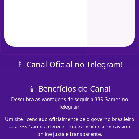
📱 Canal Oficial no Telegram!
📱 Benefícios do Canal
Descubra as vantagens de seguir a 33S Games no
Telegram
Um site licenciado oficialmente pelo governo brasileiro
— a 33S Games oferece uma experiência de cassino
online justa e transparente.