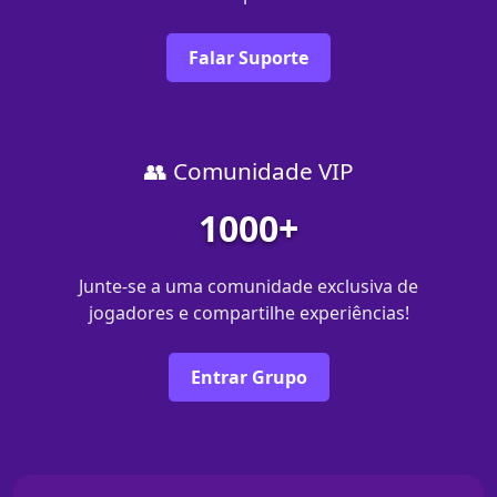
Falar Suporte
👥 Comunidade VIP
1000+
Junte-se a uma comunidade exclusiva de
jogadores e compartilhe experiências!
Entrar Grupo