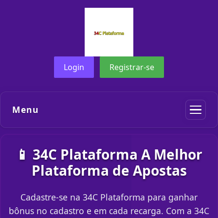
Login
Registrar-se
Menu
📱 34C Plataforma A Melhor
Plataforma de Apostas
Cadastre-se na 34C Plataforma para ganhar
bônus no cadastro e em cada recarga. Com a 34C