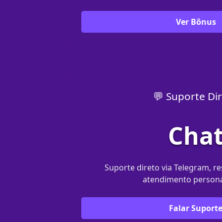
Ver Bônus
💬 Suporte Di
Cha
Suporte direto via Telegram, r
atendimento persona
Falar Suport