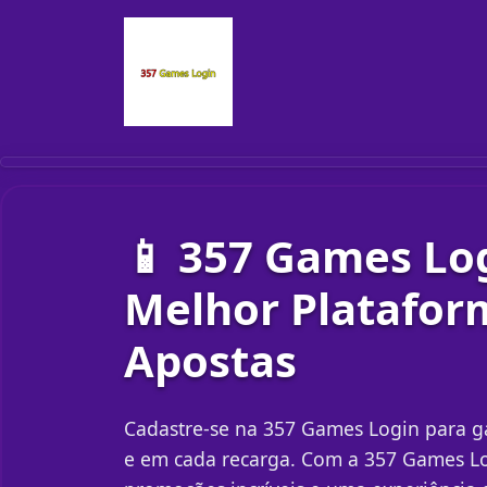
📱 357 Games Lo
Melhor Platafor
Apostas
Cadastre-se na 357 Games Login para g
e em cada recarga. Com a 357 Games Lo