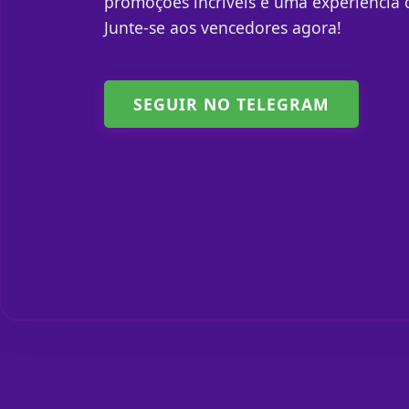
promoções incríveis e uma experiência d
Junte-se aos vencedores agora!
SEGUIR NO TELEGRAM