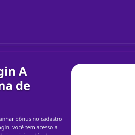
gin A
ma de
anhar bônus no cadastro
gin, você tem acesso a