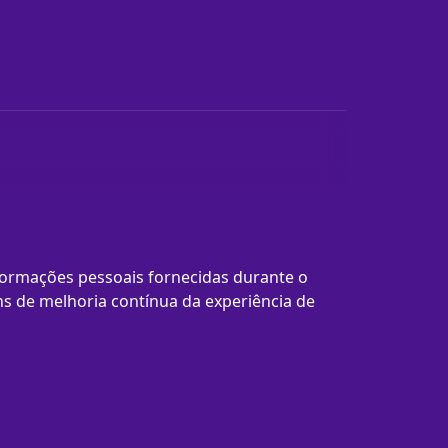
formações pessoais fornecidas durante o
ns de melhoria contínua da experiência de