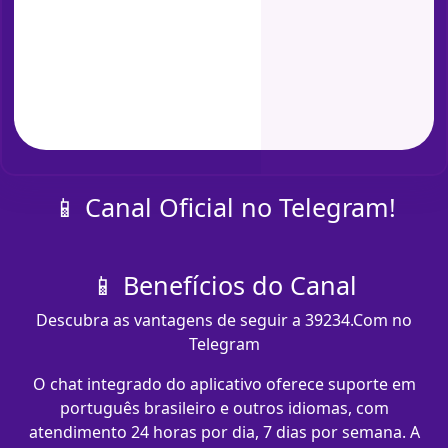
📱 Canal Oficial no Telegram!
📱 Benefícios do Canal
Descubra as vantagens de seguir a 39234.Com no
Telegram
O chat integrado do aplicativo oferece suporte em
português brasileiro e outros idiomas, com
atendimento 24 horas por dia, 7 dias por semana. A