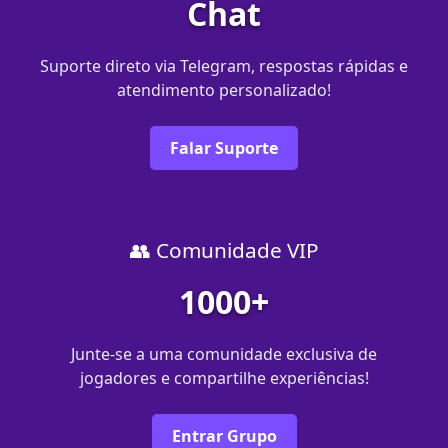
Chat
Suporte direto via Telegram, respostas rápidas e
atendimento personalizado!
Falar Suporte
👥 Comunidade VIP
1000+
Junte-se a uma comunidade exclusiva de
jogadores e compartilhe experiências!
Entrar Grupo