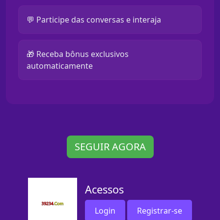
💬 Participe das conversas e interaja
🎁 Receba bônus exclusivos
automaticamente
SEGUIR AGORA
Acessos
Login
Registrar-se