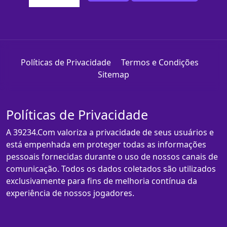
Políticas de Privacidade
Termos e Condições
Sitemap
Políticas de Privacidade
A 39234.Com valoriza a privacidade de seus usuários e
está empenhada em proteger todas as informações
pessoais fornecidas durante o uso de nossos canais de
comunicação. Todos os dados coletados são utilizados
exclusivamente para fins de melhoria contínua da
experiência de nossos jogadores.