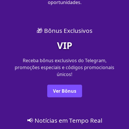
oportunidades.
🎁 Bônus Exclusivos
VIP
Receba bônus exclusivos do Telegram,
promoções especiais e códigos promocionais
únicos!
Ver Bônus
📢 Notícias em Tempo Real