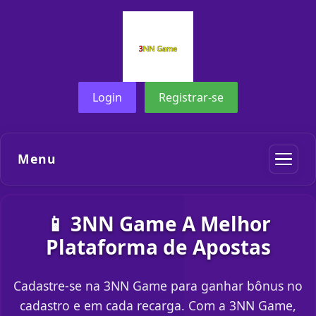
Login
Registrar-se
Menu
📱 3NN Game A Melhor
Plataforma de Apostas
Cadastre-se na 3NN Game para ganhar bônus no
cadastro e em cada recarga. Com a 3NN Game,