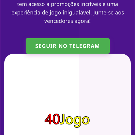
tem acesso a promoções incríveis e uma
experiência de jogo inigualável. Junte-se aos
vencedores agora!
SEGUIR NO TELEGRAM