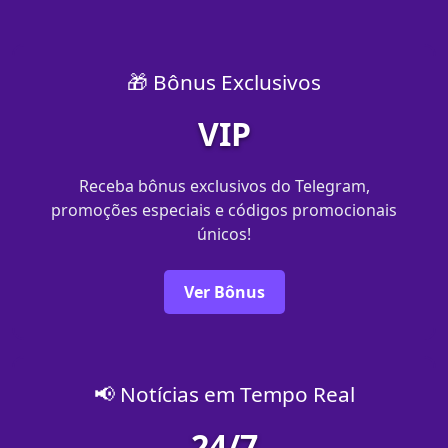
🎁 Bônus Exclusivos
VIP
Receba bônus exclusivos do Telegram,
promoções especiais e códigos promocionais
únicos!
Ver Bônus
📢 Notícias em Tempo Real
24/7