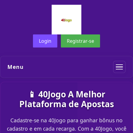
Login
Registrar-se
Menu
📱 40Jogo A Melhor
Plataforma de Apostas
Cadastre-se na 40Jogo para ganhar bônus no
cadastro e em cada recarga. Com a 40Jogo, você