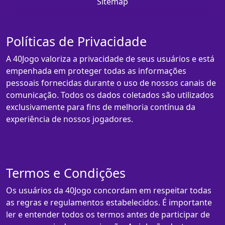
Sitemap
Políticas de Privacidade
A 40Jogo valoriza a privacidade de seus usuários e está
empenhada em proteger todas as informações
pessoais fornecidas durante o uso de nossos canais de
comunicação. Todos os dados coletados são utilizados
exclusivamente para fins de melhoria contínua da
experiência de nossos jogadores.
Termos e Condições
Os usuários da 40Jogo concordam em respeitar todas
as regras e regulamentos estabelecidos. É importante
ler e entender todos os termos antes de participar de