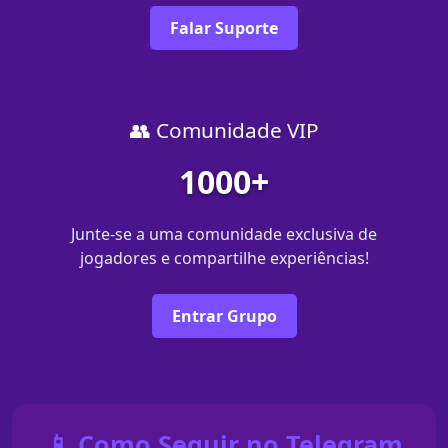
Falar Suporte
👥 Comunidade VIP
1000+
Junte-se a uma comunidade exclusiva de
jogadores e compartilhe experiências!
Entrar Grupo
📱 Como Seguir no Telegram