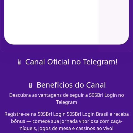
📱 Canal Oficial no Telegram!
📱 Benefícios do Canal
Descubra as vantagens de seguir a 505Brl Login no
Telegram
Registre-se na 505Brl Login 505Brl Login Brasil e receba
bônus — comece sua jornada vitoriosa com caça-
níqueis, jogos de mesa e cassinos ao vivo!