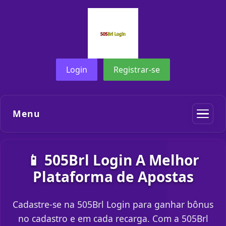
Login
Registrar-se
Menu
📱 505Brl Login A Melhor
Plataforma de Apostas
Cadastre-se na 505Brl Login para ganhar bônus
no cadastro e em cada recarga. Com a 505Brl