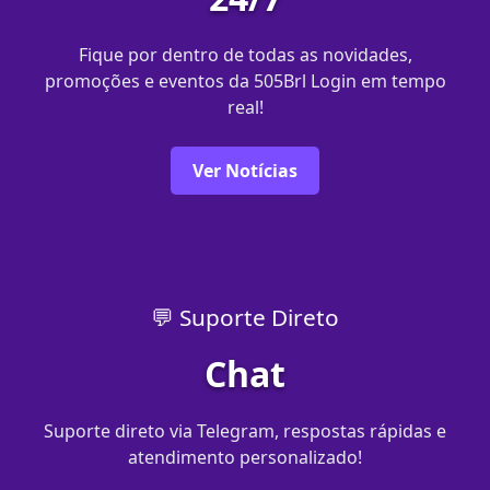
Fique por dentro de todas as novidades,
promoções e eventos da 505Brl Login em tempo
real!
Ver Notícias
💬 Suporte Direto
Chat
Suporte direto via Telegram, respostas rápidas e
atendimento personalizado!