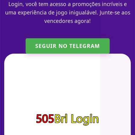
Login, você tem acesso a promoções incríveis e
uma experiência de jogo inigualável. Junte-se aos
vencedores agora!
SEGUIR NO TELEGRAM