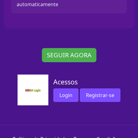
automaticamente
SEGUIR AGORA
Acessos
Login
Registrar-se