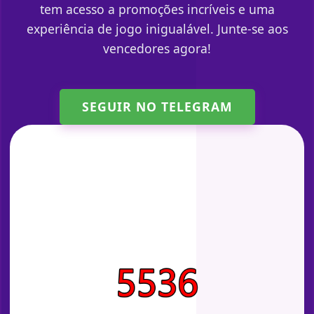
tem acesso a promoções incríveis e uma
experiência de jogo inigualável. Junte-se aos
vencedores agora!
SEGUIR NO TELEGRAM