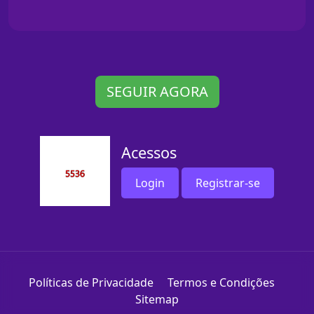
SEGUIR AGORA
Acessos
Login
Registrar-se
Políticas de Privacidade
Termos e Condições
Sitemap