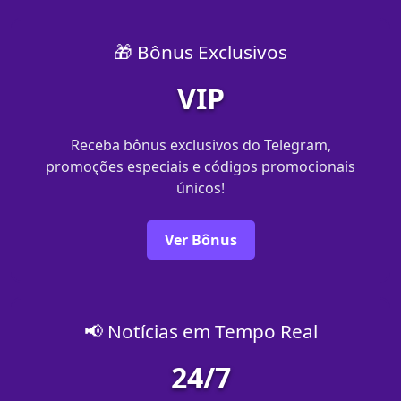
🎁 Bônus Exclusivos
VIP
Receba bônus exclusivos do Telegram,
promoções especiais e códigos promocionais
únicos!
Ver Bônus
📢 Notícias em Tempo Real
24/7