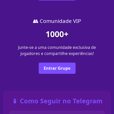
👥 Comunidade VIP
1000+
Junte-se a uma comunidade exclusiva de
jogadores e compartilhe experiências!
Entrar Grupo
📱 Como Seguir no Telegram