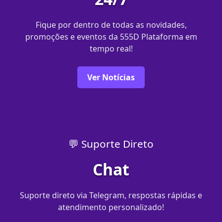
Fique por dentro de todas as novidades,
promoções e eventos da 555D Plataforma em
tempo real!
Ver Notícias
💬 Suporte Direto
Chat
Suporte direto via Telegram, respostas rápidas e
atendimento personalizado!