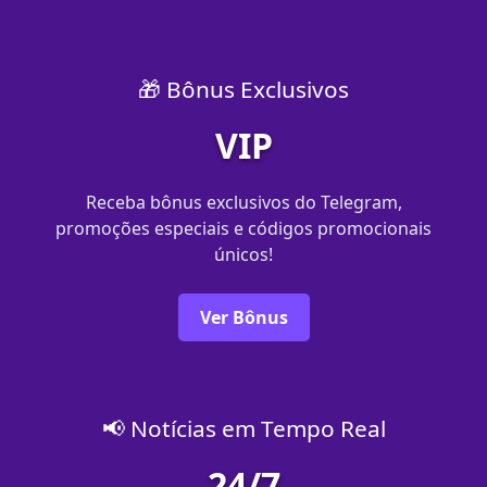
🎁 Bônus Exclusivos
VIP
Receba bônus exclusivos do Telegram,
promoções especiais e códigos promocionais
únicos!
Ver Bônus
📢 Notícias em Tempo Real
24/7