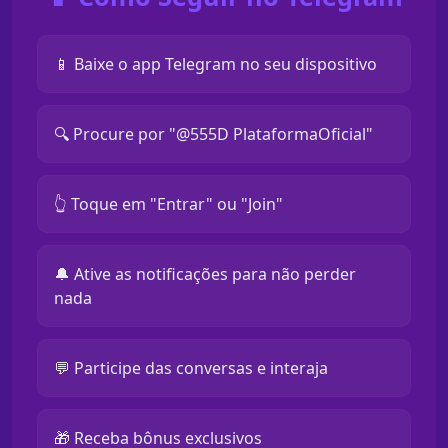
📱 Baixe o app Telegram no seu dispositivo
🔍 Procure por "@555D PlataformaOficial"
👆 Toque em "Entrar" ou "Join"
🔔 Ative as notificações para não perder
nada
💬 Participe das conversas e interaja
🎁 Receba bônus exclusivos