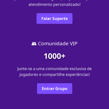
atendimento personalizado!
Falar Suporte
👥 Comunidade VIP
1000+
Junte-se a uma comunidade exclusiva de
jogadores e compartilhe experiências!
Entrar Grupo