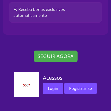
🎁 Receba bônus exclusivos
automaticamente
SEGUIR AGORA
Acessos
Login
Registrar-se