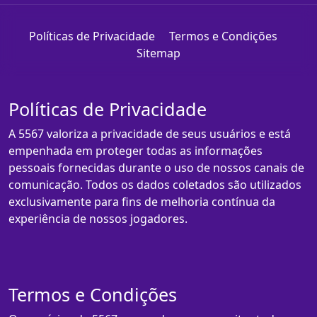
Políticas de Privacidade
Termos e Condições
Sitemap
Políticas de Privacidade
A 5567 valoriza a privacidade de seus usuários e está
empenhada em proteger todas as informações
pessoais fornecidas durante o uso de nossos canais de
comunicação. Todos os dados coletados são utilizados
exclusivamente para fins de melhoria contínua da
experiência de nossos jogadores.
Termos e Condições