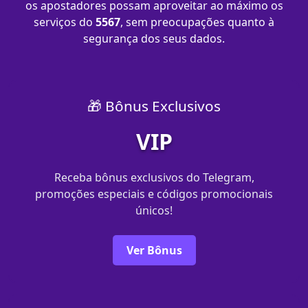
os apostadores possam aproveitar ao máximo os
serviços do
5567
, sem preocupações quanto à
segurança dos seus dados.
🎁 Bônus Exclusivos
VIP
Receba bônus exclusivos do Telegram,
promoções especiais e códigos promocionais
únicos!
Ver Bônus