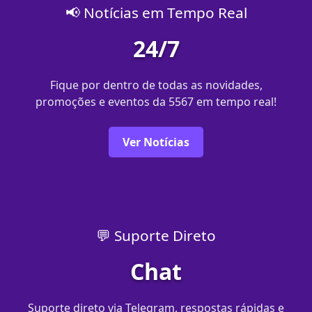
📢 Notícias em Tempo Real
24/7
Fique por dentro de todas as novidades,
promoções e eventos da 5567 em tempo real!
Ver Notícias
💬 Suporte Direto
Chat
Suporte direto via Telegram, respostas rápidas e