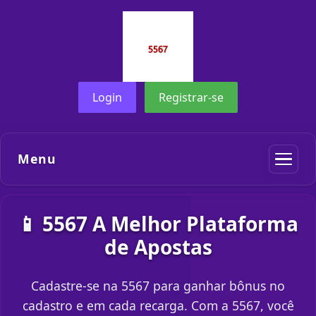
Login
Registrar-se
Menu
📱 5567 A Melhor Plataforma
de Apostas
Cadastre-se na 5567 para ganhar bônus no
cadastro e em cada recarga. Com a 5567, você