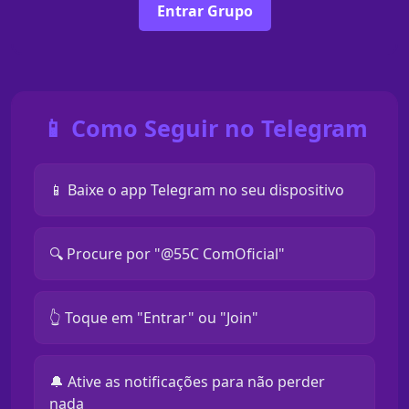
Entrar Grupo
📱 Como Seguir no Telegram
📱 Baixe o app Telegram no seu dispositivo
🔍 Procure por "@55C ComOficial"
👆 Toque em "Entrar" ou "Join"
🔔 Ative as notificações para não perder
nada