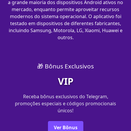
a grande maioria dos dispositivos Android ativos no
mercado, enquanto permite aproveitar recursos
modernos do sistema operacional. O aplicativo foi
testado em dispositivos de diferentes fabricantes,
incluindo Samsung, Motorola, LG, Xiaomi, Huawei e
outros.
🎁 Bônus Exclusivos
VIP
Receba bônus exclusivos do Telegram,
promoções especiais e códigos promocionais
únicos!
Ver Bônus