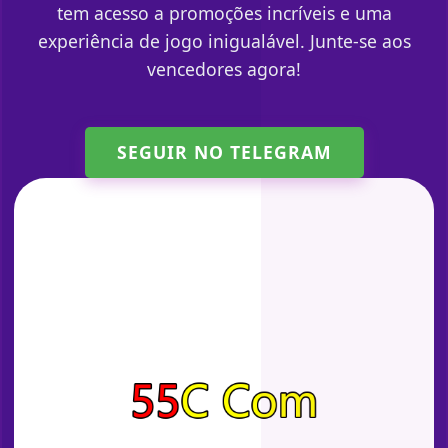
tem acesso a promoções incríveis e uma
experiência de jogo inigualável. Junte-se aos
vencedores agora!
SEGUIR NO TELEGRAM