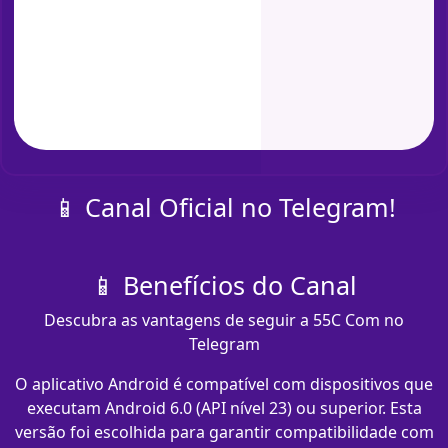
📱 Canal Oficial no Telegram!
📱 Benefícios do Canal
Descubra as vantagens de seguir a 55C Com no
Telegram
O aplicativo Android é compatível com dispositivos que
executam Android 6.0 (API nível 23) ou superior. Esta
versão foi escolhida para garantir compatibilidade com