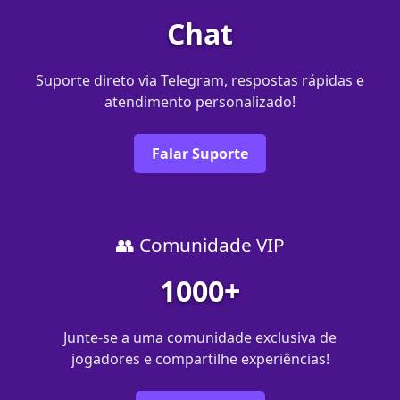
Chat
Suporte direto via Telegram, respostas rápidas e
atendimento personalizado!
Falar Suporte
👥 Comunidade VIP
1000+
Junte-se a uma comunidade exclusiva de
jogadores e compartilhe experiências!