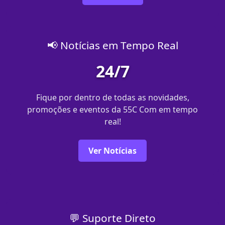
📢 Notícias em Tempo Real
24/7
Fique por dentro de todas as novidades,
promoções e eventos da 55C Com em tempo
real!
Ver Notícias
💬 Suporte Direto