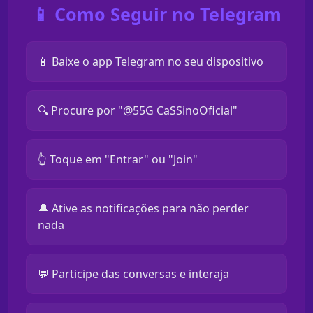
📱 Como Seguir no Telegram
📱 Baixe o app Telegram no seu dispositivo
🔍 Procure por "@55G CaSSinoOficial"
👆 Toque em "Entrar" ou "Join"
🔔 Ative as notificações para não perder
nada
💬 Participe das conversas e interaja