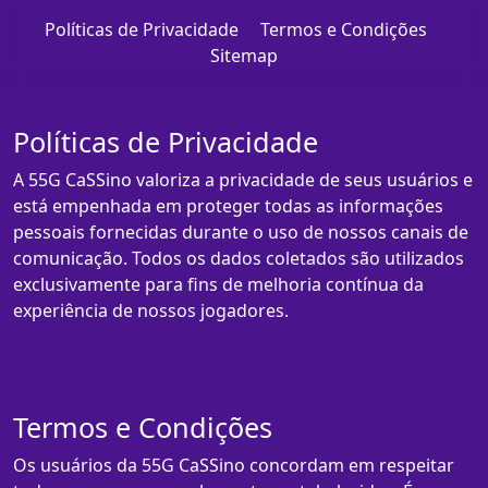
Políticas de Privacidade
Termos e Condições
Sitemap
Políticas de Privacidade
A 55G CaSSino valoriza a privacidade de seus usuários e
está empenhada em proteger todas as informações
pessoais fornecidas durante o uso de nossos canais de
comunicação. Todos os dados coletados são utilizados
exclusivamente para fins de melhoria contínua da
experiência de nossos jogadores.
Termos e Condições
Os usuários da 55G CaSSino concordam em respeitar