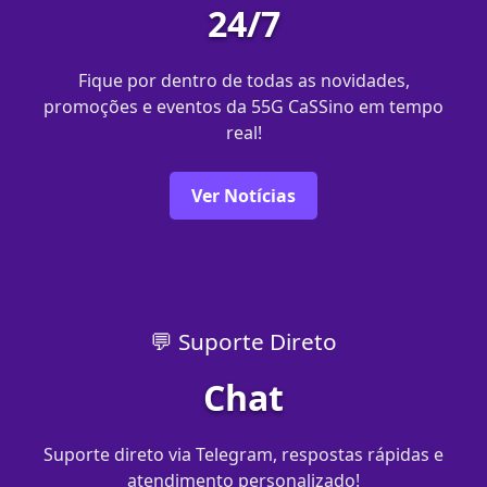
24/7
Fique por dentro de todas as novidades,
promoções e eventos da 55G CaSSino em tempo
real!
Ver Notícias
💬 Suporte Direto
Chat
Suporte direto via Telegram, respostas rápidas e
atendimento personalizado!