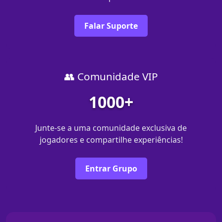
Falar Suporte
👥 Comunidade VIP
1000+
Junte-se a uma comunidade exclusiva de
jogadores e compartilhe experiências!
Entrar Grupo