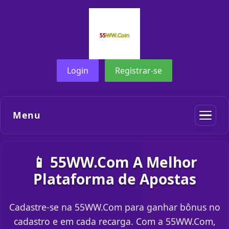
Login
Registrar-se
Menu
📱 55WW.Com A Melhor
Plataforma de Apostas
Cadastre-se na 55WW.Com para ganhar bônus no
cadastro e em cada recarga. Com a 55WW.Com,