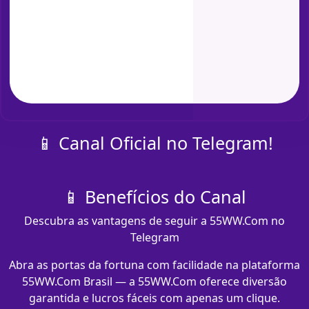
📱 Canal Oficial no Telegram!
📱 Benefícios do Canal
Descubra as vantagens de seguir a 55WW.Com no
Telegram
Abra as portas da fortuna com facilidade na plataforma
55WW.Com Brasil — a 55WW.Com oferece diversão
garantida e lucros fáceis com apenas um clique.