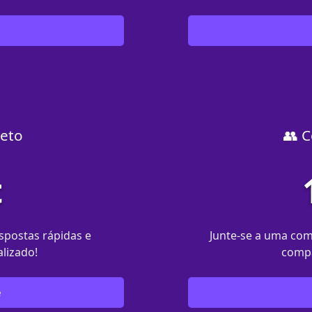
reto
👥 
t
espostas rápidas e
Junte-se a uma com
lizado!
compa
e