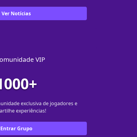
Ver Notícias
Comunidade VIP
1000+
unidade exclusiva de jogadores e
rtilhe experiências!
Entrar Grupo