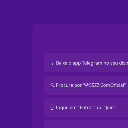
📱 Baixe o app Telegram no seu disp
🔍 Procure por "@55ZZ.ComOficial"
👆 Toque em "Entrar" ou "Join"