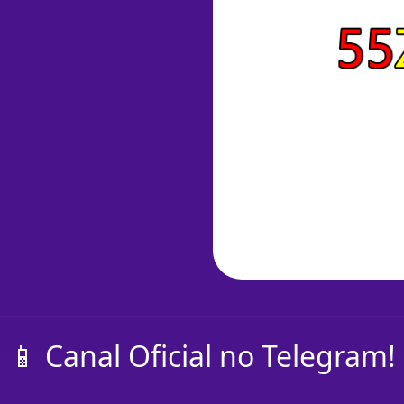
📱 Canal Oficial no Telegram!