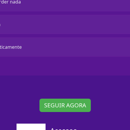
erder nada
a
aticamente
SEGUIR AGORA