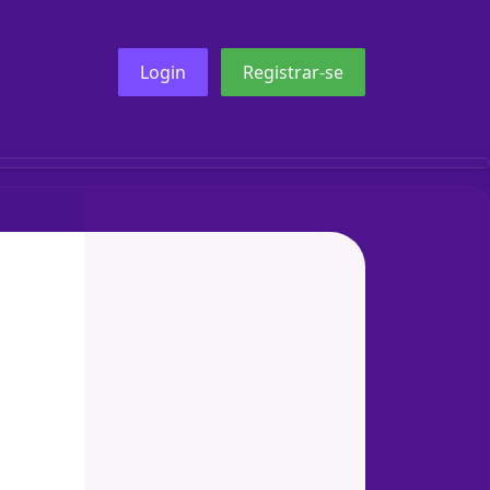
Login
Registrar-se