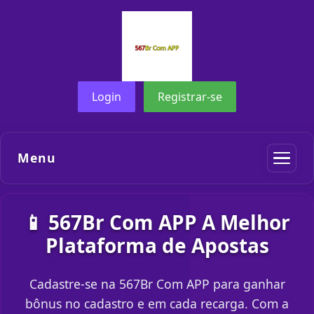
Login
Registrar-se
Menu
📱 567Br Com APP A Melhor
Plataforma de Apostas
Cadastre-se na 567Br Com APP para ganhar
bônus no cadastro e em cada recarga. Com a