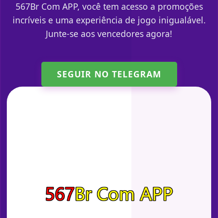
567Br Com APP, você tem acesso a promoções
incríveis e uma experiência de jogo inigualável.
Junte-se aos vencedores agora!
SEGUIR NO TELEGRAM