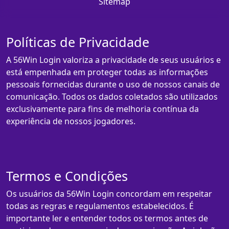
Sitemap
Políticas de Privacidade
A 56Win Login valoriza a privacidade de seus usuários e
está empenhada em proteger todas as informações
pessoais fornecidas durante o uso de nossos canais de
comunicação. Todos os dados coletados são utilizados
exclusivamente para fins de melhoria contínua da
experiência de nossos jogadores.
Termos e Condições
Os usuários da 56Win Login concordam em respeitar
todas as regras e regulamentos estabelecidos. É
importante ler e entender todos os termos antes de