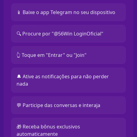
📱 Baixe o app Telegram no seu dispositivo
🔍 Procure por "@56Win LoginOficial"
👆 Toque em "Entrar" ou "Join"
🔔 Ative as notificações para não perder
nada
💬 Participe das conversas e interaja
🎁 Receba bônus exclusivos
automaticamente