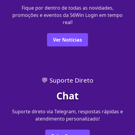
Fique por dentro de todas as novidades,
promoções e eventos da 56Win Login em tempo
real!
Ver Notícias
💬 Suporte Direto
Chat
Suporte direto via Telegram, respostas rápidas e
atendimento personalizado!