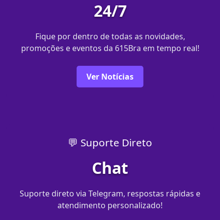
24/7
Fique por dentro de todas as novidades,
promoções e eventos da 615Bra em tempo real!
Ver Notícias
💬 Suporte Direto
Chat
Suporte direto via Telegram, respostas rápidas e
atendimento personalizado!