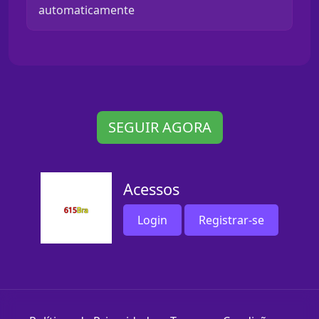
automaticamente
SEGUIR AGORA
Acessos
Login
Registrar-se