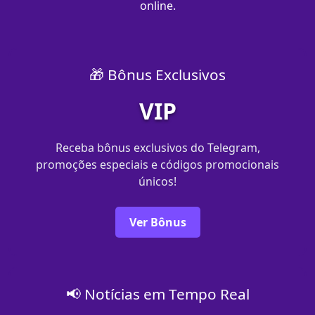
online.
🎁 Bônus Exclusivos
VIP
Receba bônus exclusivos do Telegram,
promoções especiais e códigos promocionais
únicos!
Ver Bônus
📢 Notícias em Tempo Real