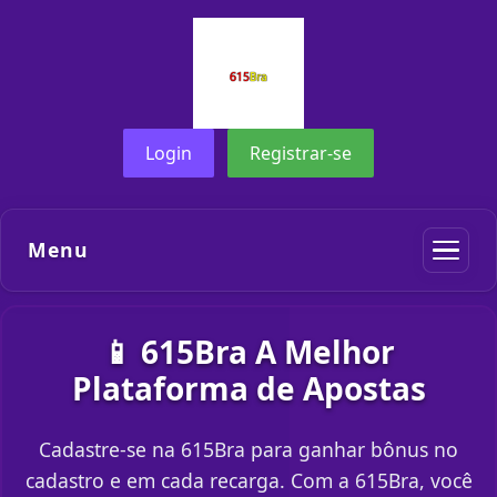
Login
Registrar-se
Menu
📱 615Bra A Melhor
Plataforma de Apostas
Cadastre-se na 615Bra para ganhar bônus no
cadastro e em cada recarga. Com a 615Bra, você