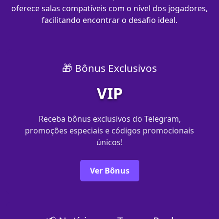
oferece salas compatíveis com o nível dos jogadores,
facilitando encontrar o desafio ideal.
🎁 Bônus Exclusivos
VIP
Receba bônus exclusivos do Telegram,
promoções especiais e códigos promocionais
únicos!
Ver Bônus