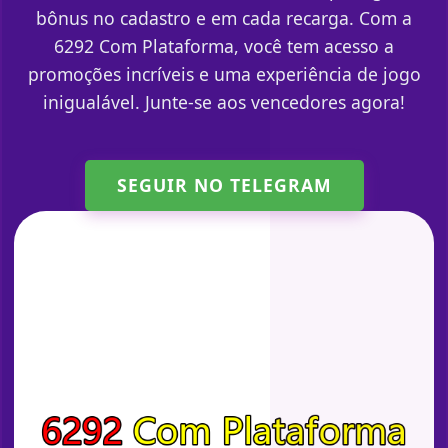
bônus no cadastro e em cada recarga. Com a
6292 Com Plataforma, você tem acesso a
promoções incríveis e uma experiência de jogo
inigualável. Junte-se aos vencedores agora!
SEGUIR NO TELEGRAM