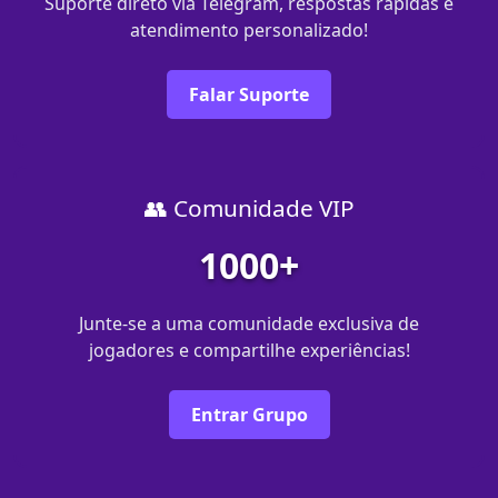
Suporte direto via Telegram, respostas rápidas e
atendimento personalizado!
Falar Suporte
👥 Comunidade VIP
1000+
Junte-se a uma comunidade exclusiva de
jogadores e compartilhe experiências!
Entrar Grupo