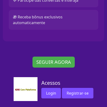
💬 Participe das conversas e interaja
🎁 Receba bônus exclusivos
automaticamente
SEGUIR AGORA
Acessos
Login
Registrar-se