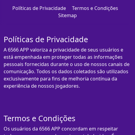
Políticas de Privacidade
Termos e Condições
Sitemap
Políticas de Privacidade
A 6566 APP valoriza a privacidade de seus usuários e
está empenhada em proteger todas as informações
pessoais fornecidas durante o uso de nossos canais de
comunicação. Todos os dados coletados são utilizados
exclusivamente para fins de melhoria contínua da
experiência de nossos jogadores.
Termos e Condições
Os usuários da 6566 APP concordam em respeitar