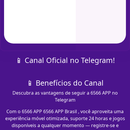
📱 Canal Oficial no Telegram!
📱 Benefícios do Canal
Descubra as vantagens de seguir a 6566 APP no
Telegram
Com o 6566 APP 6566 APP Brasil , você aproveita uma
experiência móvel otimizada, suporte 24 horas e jogos
disponíveis a qualquer momento — registre-se e