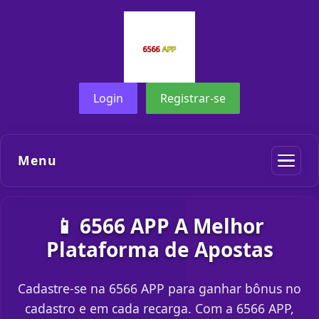
Login
Registrar-se
Menu
📱 6566 APP A Melhor
Plataforma de Apostas
Cadastre-se na 6566 APP para ganhar bônus no
cadastro e em cada recarga. Com a 6566 APP,