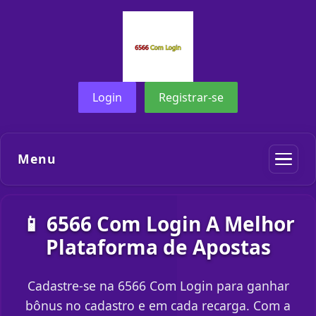
Login
Registrar-se
Menu
📱 6566 Com Login A Melhor
Plataforma de Apostas
Cadastre-se na 6566 Com Login para ganhar
bônus no cadastro e em cada recarga. Com a