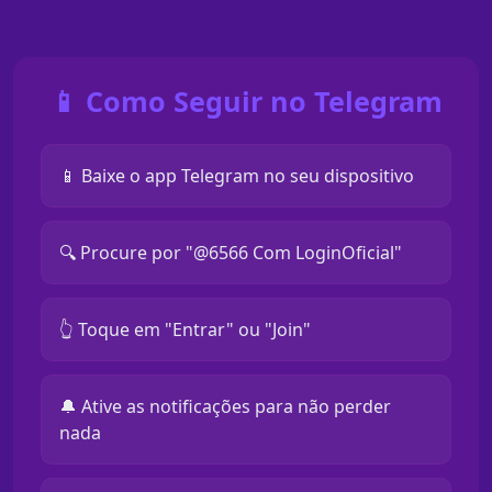
📱 Como Seguir no Telegram
📱 Baixe o app Telegram no seu dispositivo
🔍 Procure por "@6566 Com LoginOficial"
👆 Toque em "Entrar" ou "Join"
🔔 Ative as notificações para não perder
nada