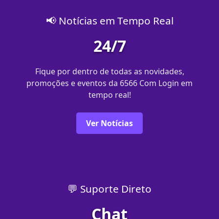
📢 Notícias em Tempo Real
24/7
Fique por dentro de todas as novidades,
promoções e eventos da 6566 Com Login em
tempo real!
Ver Notícias
💬 Suporte Direto
Chat