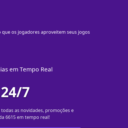
o que os jogadores aproveitem seus jogos
cias em Tempo Real
24/7
e todas as novidades, promoções e
da 6615 em tempo real!