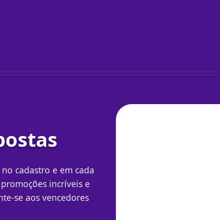
postas
 no cadastro e em cada
 promoções incríveis e
unte-se aos vencedores