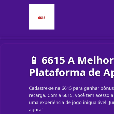
📱 6615 A Melhor
Plataforma de A
Cadastre-se na 6615 para ganhar bônus
recarga. Com a 6615, você tem acesso a
uma experiência de jogo inigualável. J
agora!