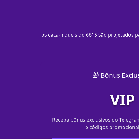
os caça-níqueis do 6615 são projetados 
🎁 Bônus Exclu
VIP
Receba bônus exclusivos do Telegra
e códigos promocionai