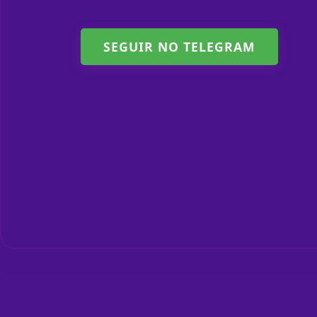
SEGUIR NO TELEGRAM