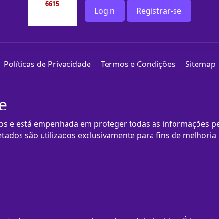
Login
Registrar-se
Políticas de Privacidade
Termos e Condições
Sitemap
de
rios e está empenhada em proteger todas as informações p
tados são utilizados exclusivamente para fins de melhoria