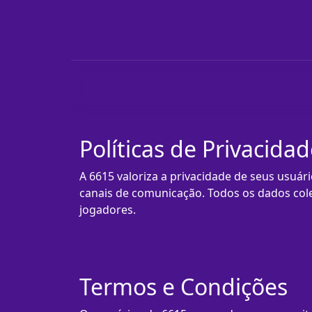
Políticas de Privacida
A 6615 valoriza a privacidade de seus usuá
canais de comunicação. Todos os dados cole
jogadores.
Termos e Condições