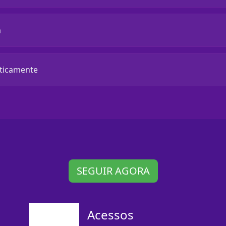
a
aticamente
SEGUIR AGORA
Acessos