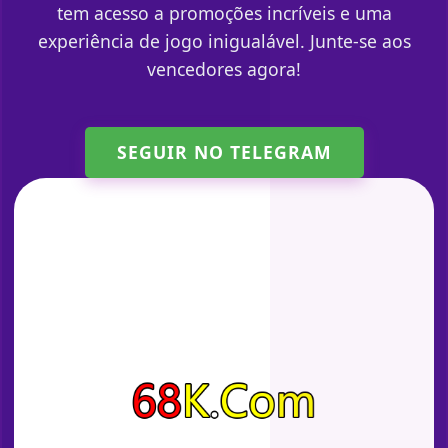
tem acesso a promoções incríveis e uma
experiência de jogo inigualável. Junte-se aos
vencedores agora!
SEGUIR NO TELEGRAM