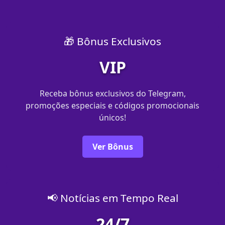
🎁 Bônus Exclusivos
VIP
Receba bônus exclusivos do Telegram,
promoções especiais e códigos promocionais
únicos!
Ver Bônus
📢 Notícias em Tempo Real
24/7