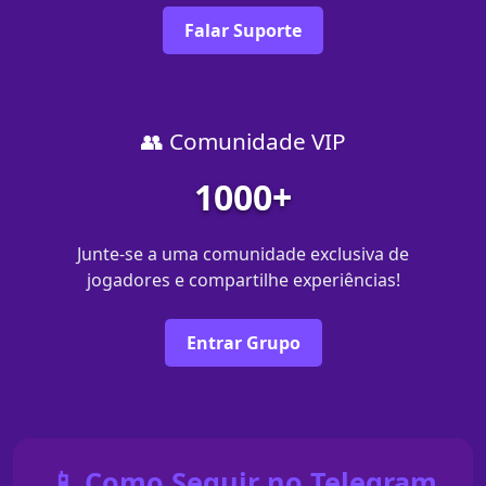
Falar Suporte
👥 Comunidade VIP
1000+
Junte-se a uma comunidade exclusiva de
jogadores e compartilhe experiências!
Entrar Grupo
📱 Como Seguir no Telegram