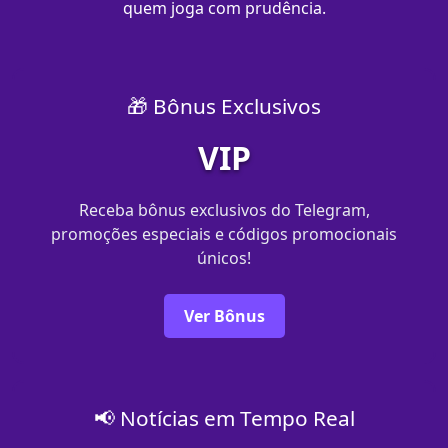
quem joga com prudência.
🎁 Bônus Exclusivos
VIP
Receba bônus exclusivos do Telegram,
promoções especiais e códigos promocionais
únicos!
Ver Bônus
📢 Notícias em Tempo Real