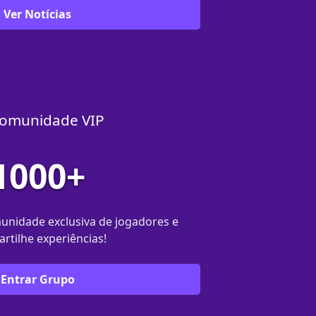
Ver Notícias
Comunidade VIP
1000+
unidade exclusiva de jogadores e
rtilhe experiências!
Entrar Grupo