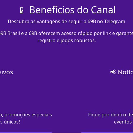
📱 Benefícios do Canal
Descubra as vantagens de seguir a 69B no Telegram
9B Brasil e a 69B oferecem acesso rápido por link e garan
registro e jogos robustos.
sivos
📢 Notí
m, promoções especiais
Fique por dentro d
s únicos!
eventos