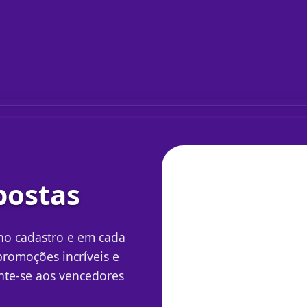
postas
no cadastro e em cada
promoções incríveis e
unte-se aos vencedores