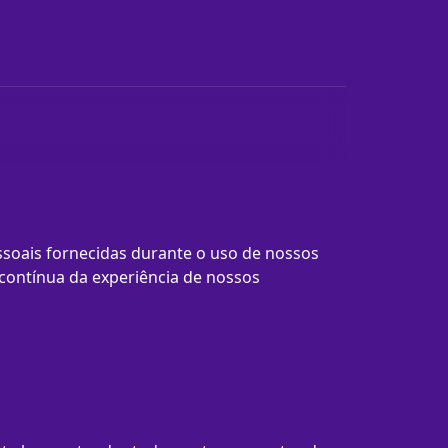
ssoais fornecidas durante o uso de nossos
 contínua da experiência de nossos