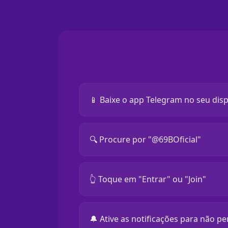
📱 Baixe o app Telegram no seu disp
🔍 Procure por "@69BOficial"
👆 Toque em "Entrar" ou "Join"
🔔 Ative as notificações para não p