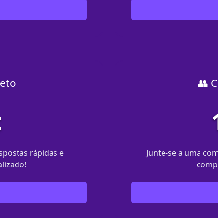
reto
👥 
t
espostas rápidas e
Junte-se a uma com
lizado!
compa
e