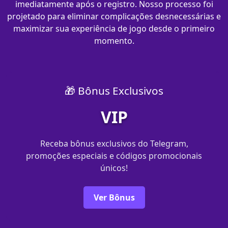
imediatamente após o registro. Nosso processo foi
projetado para eliminar complicações desnecessárias e
maximizar sua experiência de jogo desde o primeiro
momento.
🎁 Bônus Exclusivos
VIP
Receba bônus exclusivos do Telegram,
promoções especiais e códigos promocionais
únicos!
Ver Bônus