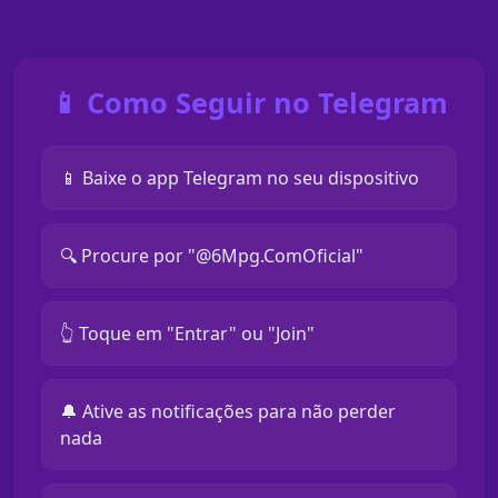
📱 Como Seguir no Telegram
📱 Baixe o app Telegram no seu dispositivo
🔍 Procure por "@6Mpg.ComOficial"
👆 Toque em "Entrar" ou "Join"
🔔 Ative as notificações para não perder
nada