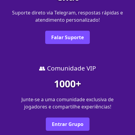
Suporte direto via Telegram, respostas rápidas e
atendimento personalizado!
Falar Suporte
👥 Comunidade VIP
1000+
Junte-se a uma comunidade exclusiva de
jogadores e compartilhe experiências!
Entrar Grupo