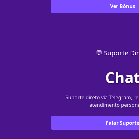
Ver Bônus
💬 Suporte Di
Cha
Suporte direto via Telegram, r
atendimento persona
Falar Suport