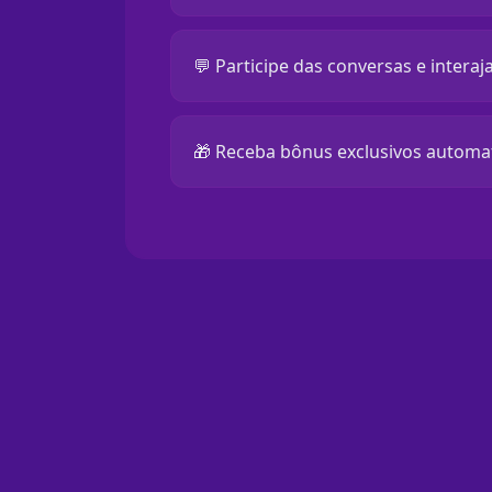
💬 Participe das conversas e interaj
🎁 Receba bônus exclusivos autom