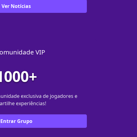
Ver Notícias
Comunidade VIP
1000+
unidade exclusiva de jogadores e
rtilhe experiências!
Entrar Grupo