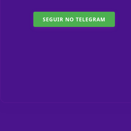
SEGUIR NO TELEGRAM