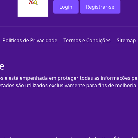
Login
Registrar-se
Políticas de Privacidade
Termos e Condições
Sitemap
de
ios e está empenhada em proteger todas as informações pe
tados são utilizados exclusivamente para fins de melhoria