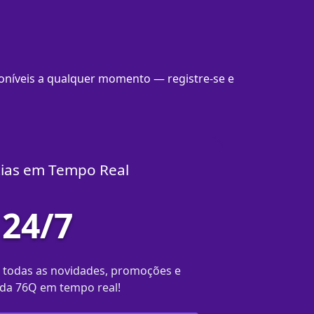
poníveis a qualquer momento — registre-se e
cias em Tempo Real
24/7
e todas as novidades, promoções e
da 76Q em tempo real!