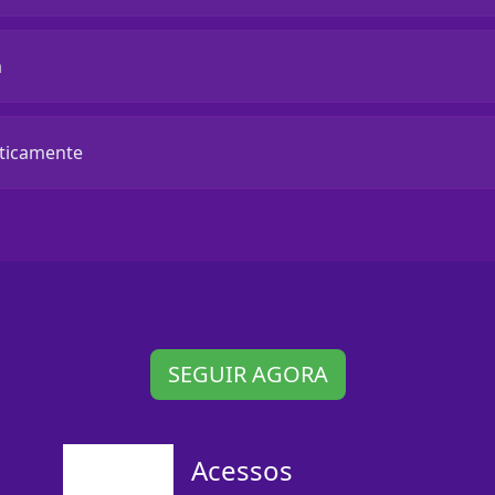
a
aticamente
SEGUIR AGORA
Acessos