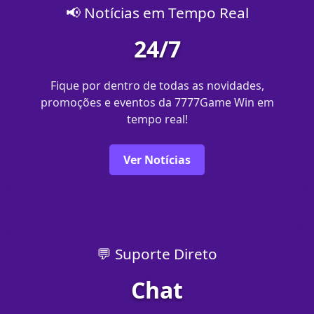
📢 Notícias em Tempo Real
24/7
Fique por dentro de todas as novidades,
promoções e eventos da 7777Game Win em
tempo real!
Ver Notícias
💬 Suporte Direto
Chat