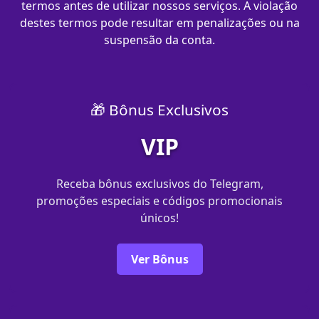
termos antes de utilizar nossos serviços. A violação
destes termos pode resultar em penalizações ou na
suspensão da conta.
🎁 Bônus Exclusivos
VIP
Receba bônus exclusivos do Telegram,
promoções especiais e códigos promocionais
únicos!
Ver Bônus