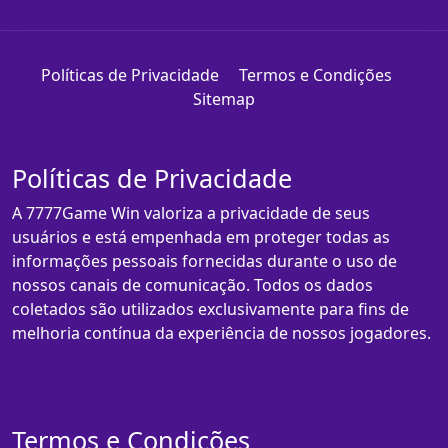
Políticas de Privacidade
Termos e Condições
Sitemap
Políticas de Privacidade
A 7777Game Win valoriza a privacidade de seus
usuários e está empenhada em proteger todas as
informações pessoais fornecidas durante o uso de
nossos canais de comunicação. Todos os dados
coletados são utilizados exclusivamente para fins de
melhoria contínua da experiência de nossos jogadores.
Termos e Condições