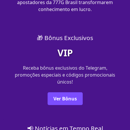
apostadores da 777G Brasil transformarem
conhecimento em lucro.
🎁 Bônus Exclusivos
VIP
Receba bônus exclusivos do Telegram,
promoções especiais e códigos promocionais
únicos!
Ver Bônus
📢 Notícias em Tempo Real