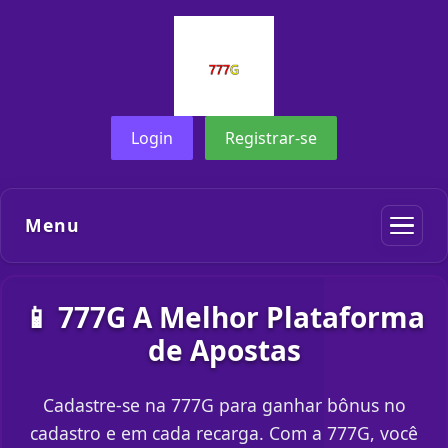
Login
Registrar-se
Menu
📱 777G A Melhor Plataforma
de Apostas
Cadastre-se na 777G para ganhar bônus no
cadastro e em cada recarga. Com a 777G, você