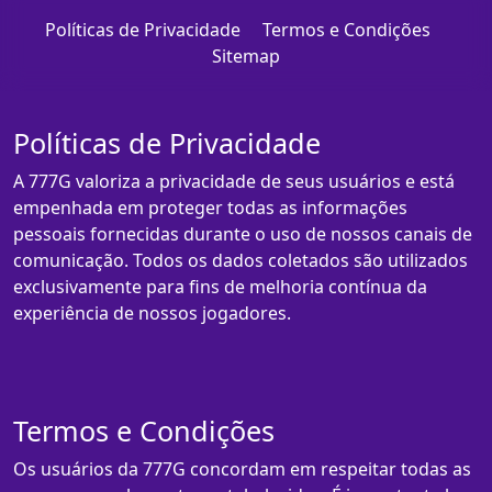
Políticas de Privacidade
Termos e Condições
Sitemap
Políticas de Privacidade
A 777G valoriza a privacidade de seus usuários e está
empenhada em proteger todas as informações
pessoais fornecidas durante o uso de nossos canais de
comunicação. Todos os dados coletados são utilizados
exclusivamente para fins de melhoria contínua da
experiência de nossos jogadores.
Termos e Condições
Os usuários da 777G concordam em respeitar todas as