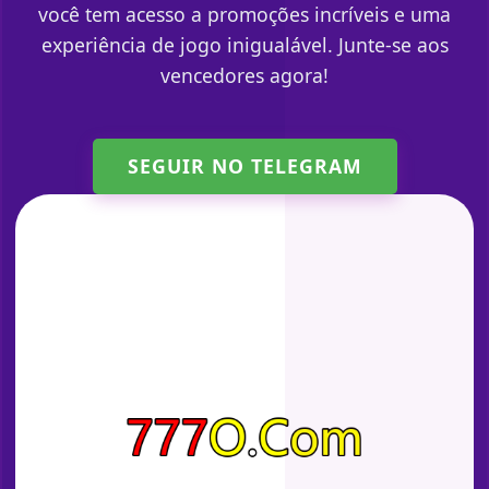
você tem acesso a promoções incríveis e uma
experiência de jogo inigualável. Junte-se aos
vencedores agora!
SEGUIR NO TELEGRAM