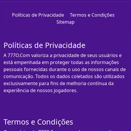
Políticas de Privacidade
Termos e Condições
Sitemap
Políticas de Privacidade
A 777O.Com valoriza a privacidade de seus usuários e
está empenhada em proteger todas as informações
pessoais fornecidas durante o uso de nossos canais de
comunicação. Todos os dados coletados são utilizados
exclusivamente para fins de melhoria contínua da
experiência de nossos jogadores.
Termos e Condições