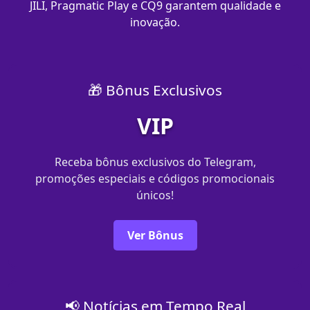
JILI, Pragmatic Play e CQ9 garantem qualidade e
inovação.
🎁 Bônus Exclusivos
VIP
Receba bônus exclusivos do Telegram,
promoções especiais e códigos promocionais
únicos!
Ver Bônus
📢 Notícias em Tempo Real