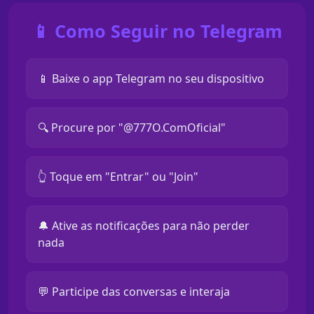
📱 Como Seguir no Telegram
📱 Baixe o app Telegram no seu dispositivo
🔍 Procure por "@777O.ComOficial"
👆 Toque em "Entrar" ou "Join"
🔔 Ative as notificações para não perder
nada
💬 Participe das conversas e interaja