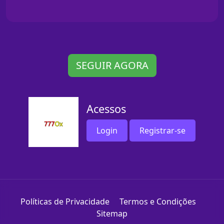
SEGUIR AGORA
Acessos
Login
Registrar-se
Políticas de Privacidade
Termos e Condições
Sitemap