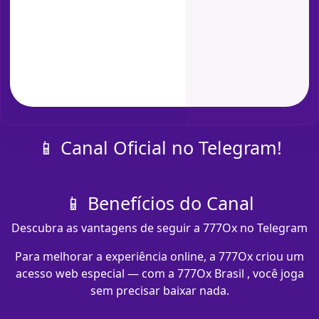
📱 Canal Oficial no Telegram!
📱 Benefícios do Canal
Descubra as vantagens de seguir a 777Ox no Telegram
Para melhorar a experiência online, a 777Ox criou um
acesso web especial — com a 777Ox Brasil , você joga
sem precisar baixar nada.