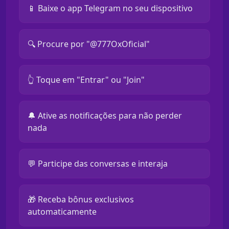
📱 Baixe o app Telegram no seu dispositivo
🔍 Procure por "@777OxOficial"
👆 Toque em "Entrar" ou "Join"
🔔 Ative as notificações para não perder
nada
💬 Participe das conversas e interaja
🎁 Receba bônus exclusivos
automaticamente