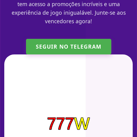
tem acesso a promoções incríveis e uma
experiência de jogo inigualável. Junte-se aos
vencedores agora!
SEGUIR NO TELEGRAM