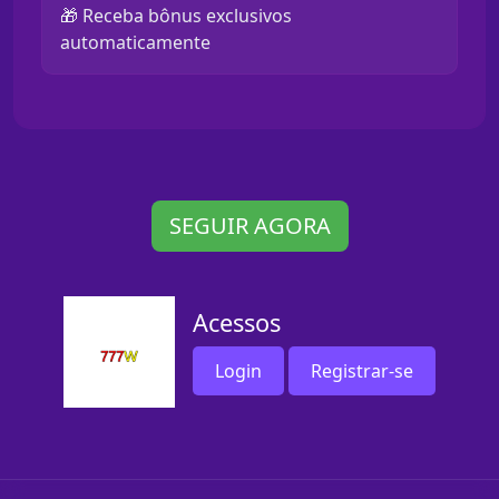
🎁 Receba bônus exclusivos
automaticamente
SEGUIR AGORA
Acessos
Login
Registrar-se