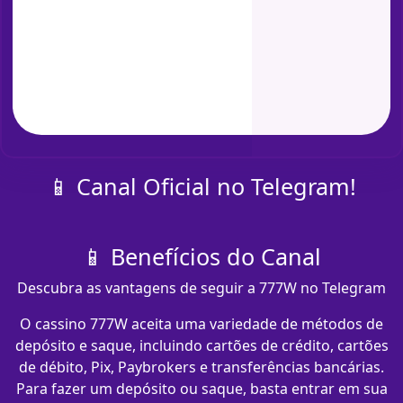
📱 Canal Oficial no Telegram!
📱 Benefícios do Canal
Descubra as vantagens de seguir a 777W no Telegram
O cassino 777W aceita uma variedade de métodos de
depósito e saque, incluindo cartões de crédito, cartões
de débito, Pix, Paybrokers e transferências bancárias.
Para fazer um depósito ou saque, basta entrar em sua