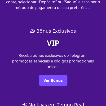
conta, selecionar “Depósito” ou “Saque” e escolher o
método de pagamento de sua preferência.
🎁 Bônus Exclusivos
VIP
Receba bônus exclusivos do Telegram,
promoções especiais e códigos promocionais
únicos!
Ver Bônus
📢 Notícias em Tempo Real