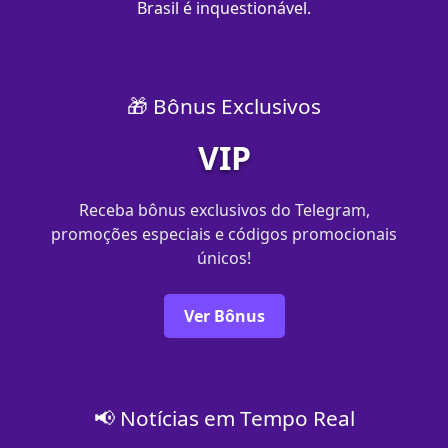
Brasil é inquestionável.
🎁 Bônus Exclusivos
VIP
Receba bônus exclusivos do Telegram,
promoções especiais e códigos promocionais
únicos!
Ver Bônus
📢 Notícias em Tempo Real