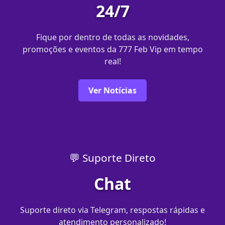
24/7
Fique por dentro de todas as novidades,
promoções e eventos da 777 Feb Vip em tempo
real!
Ver Notícias
💬 Suporte Direto
Chat
Suporte direto via Telegram, respostas rápidas e
atendimento personalizado!