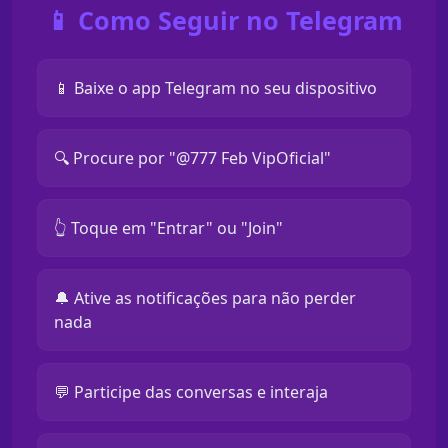
📱 Como Seguir no Telegram
📱 Baixe o app Telegram no seu dispositivo
🔍 Procure por "@777 Feb VipOficial"
👆 Toque em "Entrar" ou "Join"
🔔 Ative as notificações para não perder
nada
💬 Participe das conversas e interaja