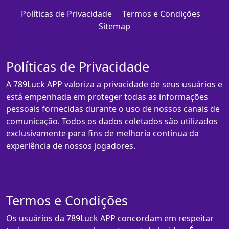
Políticas de Privacidade
Termos e Condições
Sitemap
Políticas de Privacidade
A 789Luck APP valoriza a privacidade de seus usuários e
está empenhada em proteger todas as informações
pessoais fornecidas durante o uso de nossos canais de
comunicação. Todos os dados coletados são utilizados
exclusivamente para fins de melhoria contínua da
experiência de nossos jogadores.
Termos e Condições
Os usuários da 789Luck APP concordam em respeitar