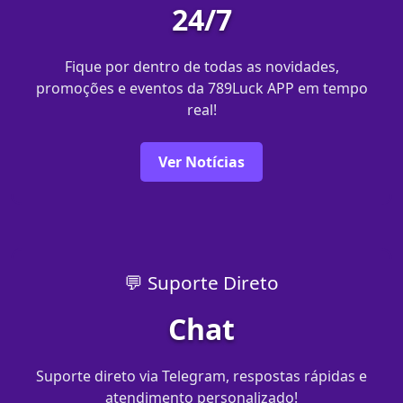
24/7
Fique por dentro de todas as novidades,
promoções e eventos da 789Luck APP em tempo
real!
Ver Notícias
💬 Suporte Direto
Chat
Suporte direto via Telegram, respostas rápidas e
atendimento personalizado!