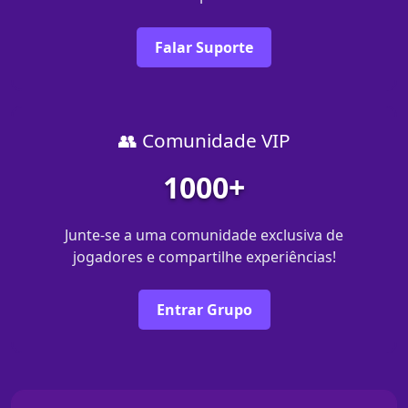
Falar Suporte
👥 Comunidade VIP
1000+
Junte-se a uma comunidade exclusiva de
jogadores e compartilhe experiências!
Entrar Grupo