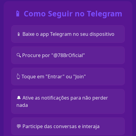
📱 Como Seguir no Telegram
📱 Baixe o app Telegram no seu dispositivo
🔍 Procure por "@78BrOficial"
👆 Toque em "Entrar" ou "Join"
🔔 Ative as notificações para não perder
nada
💬 Participe das conversas e interaja