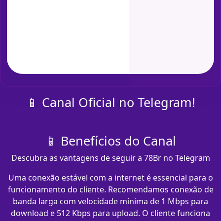
📱 Canal Oficial no Telegram!
📱 Benefícios do Canal
Descubra as vantagens de seguir a 78Br no Telegram
Uma conexão estável com a internet é essencial para o
funcionamento do cliente. Recomendamos conexão de
banda larga com velocidade mínima de 1 Mbps para
download e 512 Kbps para upload. O cliente funciona