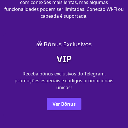
com conexões mais lentas, mas algumas
funcionalidades podem ser limitadas. Conexão Wi-Fi ou
cabeada é suportada.
🎁 Bônus Exclusivos
VIP
Receba bônus exclusivos do Telegram,
promoções especiais e códigos promocionais
únicos!
Ver Bônus