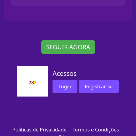
SEGUIR AGORA
Acessos
Login
Registrar-se
Políticas de Privacidade
Termos e Condições