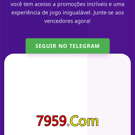
você tem acesso a promoções incríveis e uma
experiência de jogo inigualável. Junte-se aos
vencedores agora!
SEGUIR NO TELEGRAM