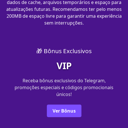
dados de cache, arquivos temporários e espaço para
atualizações futuras. Recomendamos ter pelo menos
200MB de espaço livre para garantir uma experiência
sem interrupções.
🎁 Bônus Exclusivos
VIP
Receba bônus exclusivos do Telegram,
promoções especiais e códigos promocionais
únicos!
Ver Bônus