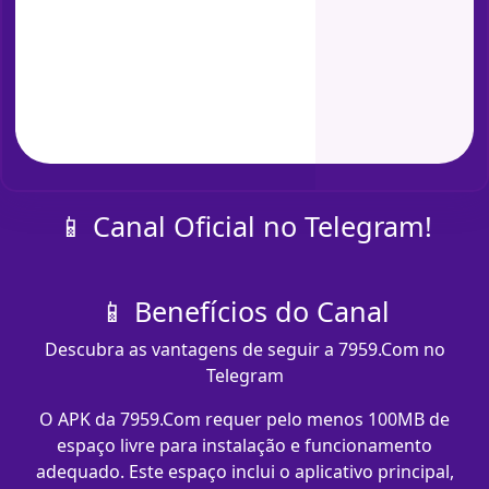
📱 Canal Oficial no Telegram!
📱 Benefícios do Canal
Descubra as vantagens de seguir a 7959.Com no
Telegram
O APK da 7959.Com requer pelo menos 100MB de
espaço livre para instalação e funcionamento
adequado. Este espaço inclui o aplicativo principal,