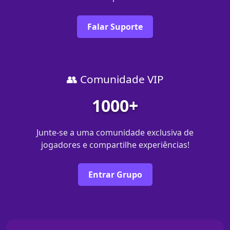
Falar Suporte
👥 Comunidade VIP
1000+
Junte-se a uma comunidade exclusiva de
jogadores e compartilhe experiências!
Entrar Grupo