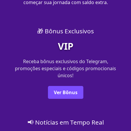
começar sua jornada com saldo extra.
🎁 Bônus Exclusivos
VIP
Receba bônus exclusivos do Telegram,
promoções especiais e códigos promocionais
únicos!
Ver Bônus
📢 Notícias em Tempo Real