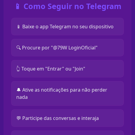
📱 Como Seguir no Telegram
📱 Baixe o app Telegram no seu dispositivo
🔍 Procure por "@79W LoginOficial"
👆 Toque em "Entrar" ou "Join"
🔔 Ative as notificações para não perder
nada
💬 Participe das conversas e interaja