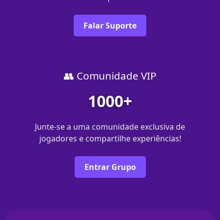
Falar Suporte
👥 Comunidade VIP
1000+
Junte-se a uma comunidade exclusiva de
jogadores e compartilhe experiências!
Entrar Grupo