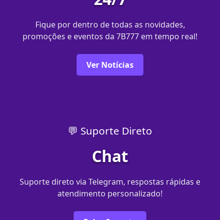
Fique por dentro de todas as novidades,
promoções e eventos da 7B777 em tempo real!
Ver Notícias
💬 Suporte Direto
Chat
Suporte direto via Telegram, respostas rápidas e
atendimento personalizado!