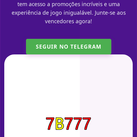
tem acesso a promoções incríveis e uma
experiência de jogo inigualável. Junte-se aos
vencedores agora!
SEGUIR NO TELEGRAM