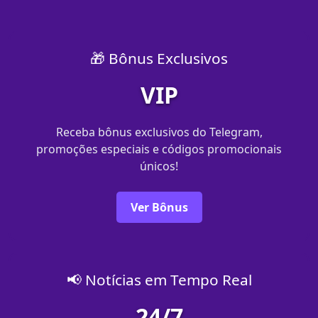
🎁 Bônus Exclusivos
VIP
Receba bônus exclusivos do Telegram,
promoções especiais e códigos promocionais
únicos!
Ver Bônus
📢 Notícias em Tempo Real
24/7