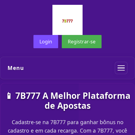
Login
Registrar-se
Menu
📱 7B777 A Melhor Plataforma
de Apostas
Cadastre-se na 7B777 para ganhar bônus no
cadastro e em cada recarga. Com a 7B777, você