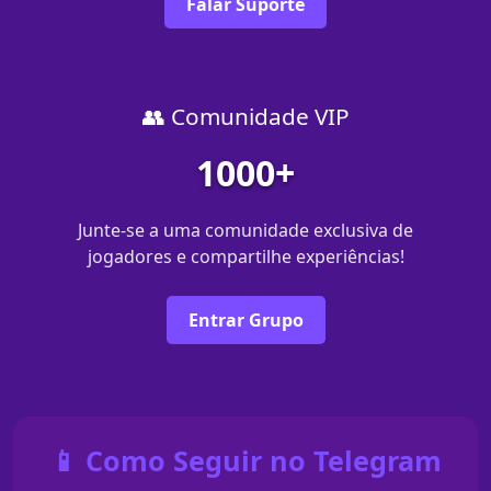
Falar Suporte
👥 Comunidade VIP
1000+
Junte-se a uma comunidade exclusiva de
jogadores e compartilhe experiências!
Entrar Grupo
📱 Como Seguir no Telegram