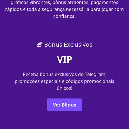
gráficos vibrantes, bônus atraentes, pagamentos
rápidos e toda a segurança necessária para jogar com
confiança.
🎁 Bônus Exclusivos
VIP
Receba bônus exclusivos do Telegram,
promoções especiais e códigos promocionais
únicos!
Ver Bônus