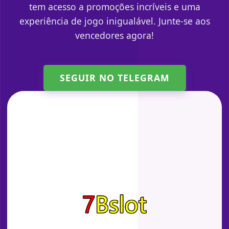
tem acesso a promoções incríveis e uma
experiência de jogo inigualável. Junte-se aos
vencedores agora!
SEGUIR NO TELEGRAM