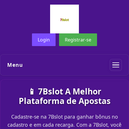
Login
Registrar-se
Menu
📱 7Bslot A Melhor
Plataforma de Apostas
Cadastre-se na 7Bslot para ganhar bônus no
cadastro e em cada recarga. Com a 7Bslot, você