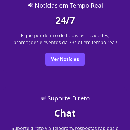
📢 Notícias em Tempo Real
24/7
Fique por dentro de todas as novidades,
promoções e eventos da 7Bslot em tempo real!
Ver Notícias
💬 Suporte Direto
Chat
Suporte direto via Telegram, respostas rápidas e