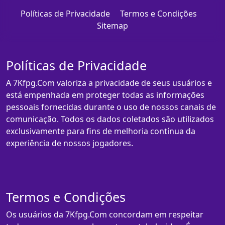
Políticas de Privacidade
Termos e Condições
Sitemap
Políticas de Privacidade
A 7Kfpg.Com valoriza a privacidade de seus usuários e
está empenhada em proteger todas as informações
pessoais fornecidas durante o uso de nossos canais de
comunicação. Todos os dados coletados são utilizados
exclusivamente para fins de melhoria contínua da
experiência de nossos jogadores.
Termos e Condições
Os usuários da 7Kfpg.Com concordam em respeitar