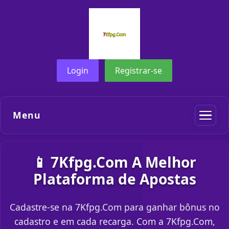
Login
Registrar-se
Menu
📱 7Kfpg.Com A Melhor
Plataforma de Apostas
Cadastre-se na 7Kfpg.Com para ganhar bônus no
cadastro e em cada recarga. Com a 7Kfpg.Com,