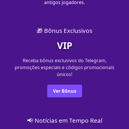
antigos jogadores.
🎁 Bônus Exclusivos
VIP
Receba bônus exclusivos do Telegram,
promoções especiais e códigos promocionais
únicos!
Ver Bônus
📢 Notícias em Tempo Real