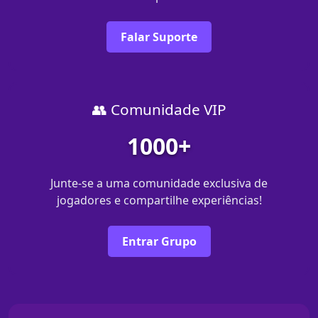
Falar Suporte
👥 Comunidade VIP
1000+
Junte-se a uma comunidade exclusiva de
jogadores e compartilhe experiências!
Entrar Grupo