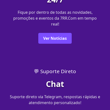
Fique por dentro de todas as novidades,
promoções e eventos da 7RR.Com em tempo
real!
Ver Notícias
💬 Suporte Direto
Chat
Suporte direto via Telegram, respostas rápidas e
atendimento personalizado!