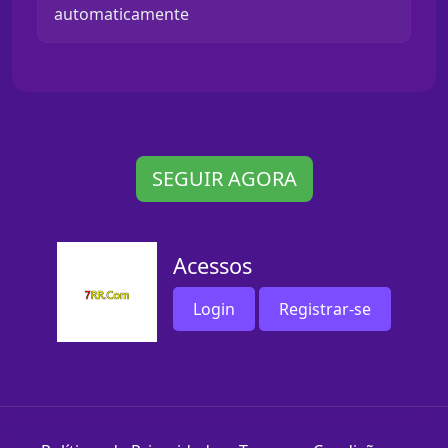
automaticamente
SEGUIR AGORA
Acessos
Login
Registrar-se